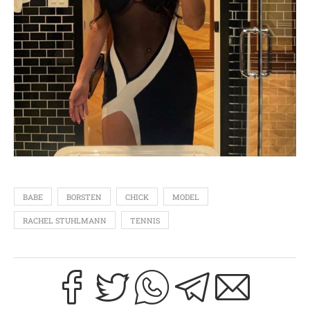
BABE
BORSTEN
CHICK
MODEL
RACHEL STUHLMANN
TENNIS