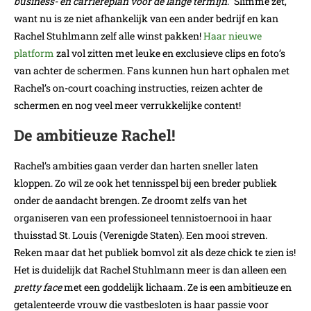
business- en carrièreplan voor de lange termijn
.” Slimme zet,
want nu is ze niet afhankelijk van een ander bedrijf en kan
Rachel Stuhlmann zelf alle winst pakken!
Haar nieuwe
platform
zal vol zitten met leuke en exclusieve clips en foto’s
van achter de schermen. Fans kunnen hun hart ophalen met
Rachel’s on-court coaching instructies, reizen achter de
schermen en nog veel meer verrukkelijke content!
De ambitieuze Rachel!
Rachel’s ambities gaan verder dan harten sneller laten
kloppen. Zo wil ze ook het tennisspel bij een breder publiek
onder de aandacht brengen. Ze droomt zelfs van het
organiseren van een professioneel tennistoernooi in haar
thuisstad St. Louis (Verenigde Staten). Een mooi streven.
Reken maar dat het publiek bomvol zit als deze chick te zien is!
Het is duidelijk dat Rachel Stuhlmann meer is dan alleen een
pretty face
met een goddelijk lichaam. Ze is een ambitieuze en
getalenteerde vrouw die vastbesloten is haar passie voor