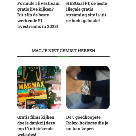
Formule 1 livestream:
HESGoal F1; de beste
gratis live kijken?
illegale gratis
Dit zijn de beste
streaming site is uit
werkende F1
de lucht gehaald!
livestreams in 2023!
MAG JE NIET GEMIST HEBBEN
Gratis films kijken
De 5 goedkoopste
doe je dankzij deze
Rolex-horloges die je
top 10 uitstekende
nu kan kopen
websites!