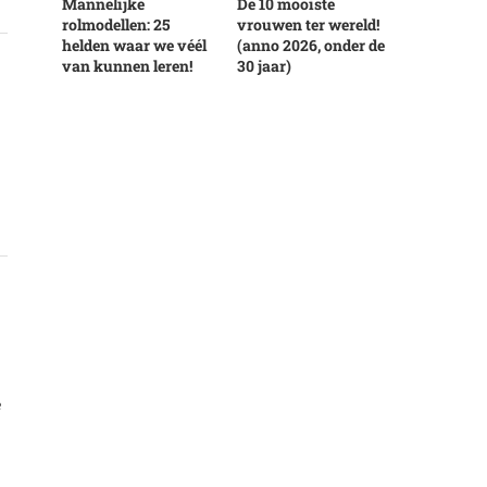
Mannelijke
De 10 mooiste
rolmodellen: 25
vrouwen ter wereld!
helden waar we véél
(anno 2026, onder de
van kunnen leren!
30 jaar)
e