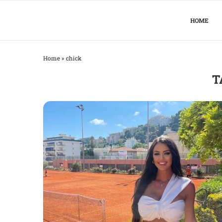
HOME
Home
»
chick
T