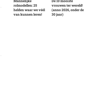
Mannelijke
De 10 mooiste
rolmodellen: 25
vrouwen ter wereld!
helden waar we véél
(anno 2026, onder de
van kunnen leren!
30 jaar)