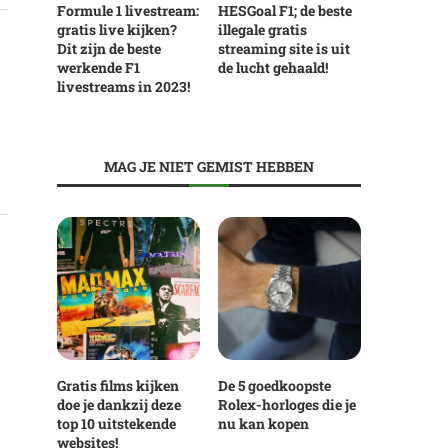
Formule 1 livestream:
HESGoal F1; de beste
gratis live kijken?
illegale gratis
Dit zijn de beste
streaming site is uit
werkende F1
de lucht gehaald!
livestreams in 2023!
MAG JE NIET GEMIST HEBBEN
Gratis films kijken
De 5 goedkoopste
doe je dankzij deze
Rolex-horloges die je
top 10 uitstekende
nu kan kopen
websites!