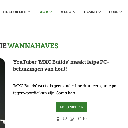
THE GOOD LIFE
GEAR
MEDIA
CASINO
COOL
IE
WANNAHAVES
YouTuber ‘MXC Builds’ maakt leipe PC-
behuizingen van hout!
‘MXC Builds’ weet als geen ander hoe duur een game pc
tegenwoordig kan zijn. Soms kan…
LEES MEER