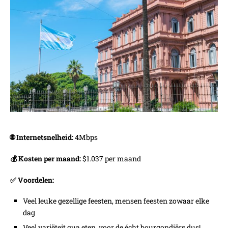
🌐 Internetsnelheid:
4Mbps
💰 Kosten per maand:
$1.037 per maand
✅ Voordelen:
Veel leuke gezellige feesten, mensen feesten zowaar elke
dag
Veel variëteit qua eten, voor de écht bourgondiërs dus!