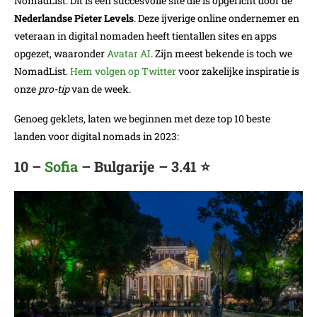
NomadList. Dit is een succesvolle site die is opgericht door de
Nederlandse Pieter Levels
. Deze ijverige online ondernemer en
veteraan in digital nomaden heeft tientallen sites en apps
opgezet, waaronder
Avatar AI
. Zijn meest bekende is toch we
NomadList.
Hem volgen op Twitter
voor zakelijke inspiratie is
onze
pro-tip
van de week.
Genoeg geklets, laten we beginnen met deze top 10 beste
landen voor digital nomads in 2023:
10 –
Sofia
– Bulgarije – 3.41 ⭐️