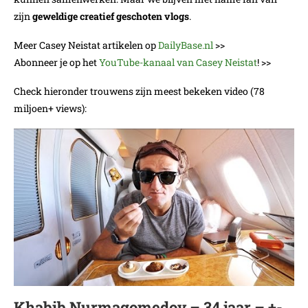
zijn
geweldige creatief geschoten vlogs
.
Meer Casey Neistat artikelen op
DailyBase.nl
>>
Abonneer je op het
YouTube-kanaal van Casey Neistat
! >>
Check hieronder trouwens zijn meest bekeken video (78
miljoen+ views):
Khabib Nurmagomedov – 34 jaar – +-