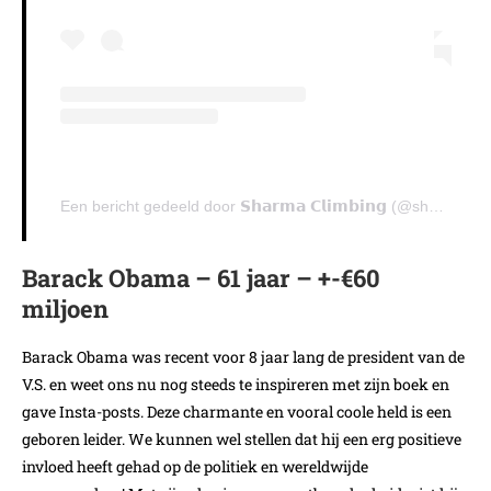
Een bericht gedeeld door 𝗦𝗵𝗮𝗿𝗺𝗮 𝗖𝗹𝗶𝗺𝗯𝗶𝗻𝗴 (@sharmaclimbing)
Barack Obama – 61 jaar – +-€60
miljoen
Barack Obama was recent voor 8 jaar lang de president van de
V.S. en weet ons nu nog steeds te inspireren met zijn boek en
gave Insta-posts. Deze charmante en vooral coole held is een
geboren leider. We kunnen wel stellen dat hij een erg positieve
invloed heeft gehad op de politiek en wereldwijde