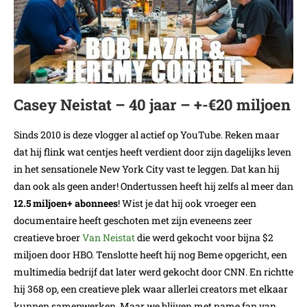
Casey Neistat – 40 jaar – +-€20 miljoen
Sinds 2010 is deze vlogger al actief op YouTube. Reken maar
dat hij flink wat centjes heeft verdient door zijn dagelijks leven
in het sensationele New York City vast te leggen. Dat kan hij
dan ook als geen ander! Ondertussen heeft hij zelfs al meer dan
12.5 miljoen+ abonnees
! Wist je dat hij ook vroeger een
documentaire heeft geschoten met zijn eveneens zeer
creatieve broer
Van Neistat
die werd gekocht voor bijna $2
miljoen door HBO. Tenslotte heeft hij nog Beme opgericht, een
multimedia bedrijf dat later werd gekocht door CNN. En richtte
hij 368 op, een creatieve plek waar allerlei creators met elkaar
kunnen samenwerken. Maar we blijven met name fan van