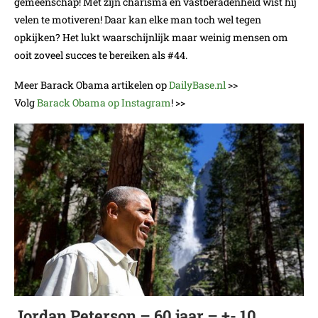
gemeenschap! Met zijn charisma en vastberadenheid wist hij
velen te motiveren! Daar kan elke man toch wel tegen
opkijken? Het lukt waarschijnlijk maar weinig mensen om
ooit zoveel succes te bereiken als #44.
Meer Barack Obama artikelen op
DailyBase.nl
>>
Volg
Barack Obama op Instagram
! >>
Jordan Peterson – 60 jaar – +- 10