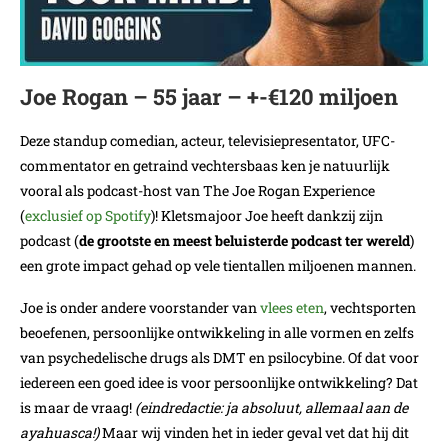
Joe Rogan – 55 jaar – +-€120 miljoen
Deze standup comedian, acteur, televisiepresentator, UFC-
commentator en getraind vechtersbaas ken je natuurlijk
vooral als podcast-host van The Joe Rogan Experience
(
exclusief op Spotify
)! Kletsmajoor Joe heeft dankzij zijn
podcast (
de grootste en meest beluisterde podcast ter wereld
)
een grote impact gehad op vele tientallen miljoenen mannen.
Joe is onder andere voorstander van
vlees eten
, vechtsporten
beoefenen, persoonlijke ontwikkeling in alle vormen en zelfs
van psychedelische drugs als DMT en psilocybine. Of dat voor
iedereen een goed idee is voor persoonlijke ontwikkeling? Dat
is maar de vraag!
(eindredactie: ja absoluut, allemaal aan de
ayahuasca!)
Maar wij vinden het in ieder geval vet dat hij dit