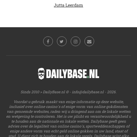
Jutta Leerdam
Sinds 2010 > DailyBase.nl © -
info@dailybase.nl
- 2026.
Voordat u gebruik maakt van enige informatie op deze website,
inclusief over online casino's of enige vorm van online gokdiensten
van genoemde websites, raden wij u dringend aan om de lokale wetten
en wetgeving te controleren. Het is uw plicht en verantwoordelijkheid u
te houden aan de nationale en lokale wetten. Dailybase geeft geen
advies over de legaliteit van online casino's, sportweddenschappen of
enige andere vorm van echt geld online gokken in uw land, staat of
stad. U dient zich te houden aan de lokale regels. Dailybase wijst elke