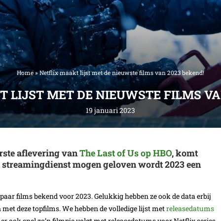
Home
»
Netflix maakt lijst met de nieuwste films van 2023 bekend!
 LIJST MET DE NIEUWSTE FILMS VA
19 januari 2023
rste aflevering van
The Last of Us op HBO
, komt
de streamingdienst mogen geloven wordt 2023 een
 paar films bekend voor 2023. Gelukkig hebben ze ook de data erbij
en met deze topfilms. We hebben de volledige lijst met
releasedatums
er ook snel zo’n filmpje volgt met releasedatums voor Netflix series.