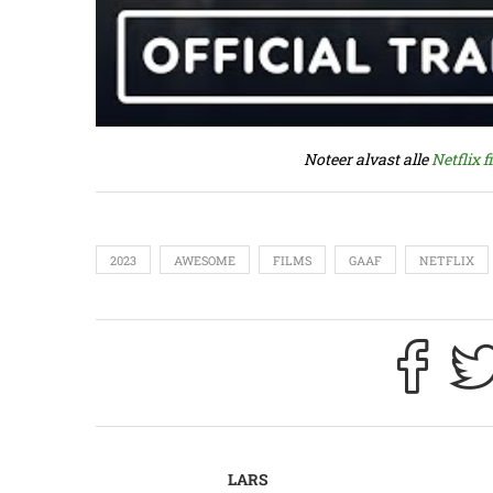
Noteer alvast alle
Netflix 
2023
AWESOME
FILMS
GAAF
NETFLIX
LARS