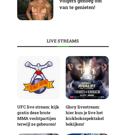
volgers genoeg om
van te genieten!
LIVE STREAMS
UFC live stream: kijk
Glory livestream:
gratis deze brute
hier kun je live het
MMA vechtpartijen
kickboksspektakel
terwijl ze gebeuren!
bekijken!