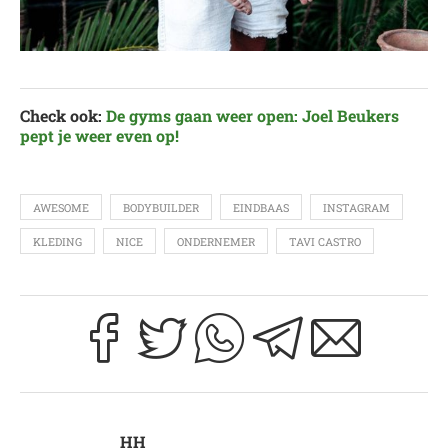
Check ook:
De gyms gaan weer open: Joel Beukers
pept je weer even op!
AWESOME
BODYBUILDER
EINDBAAS
INSTAGRAM
KLEDING
NICE
ONDERNEMER
TAVI CASTRO
HH