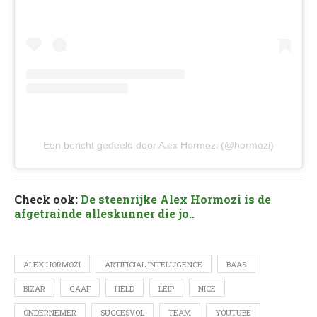
Een bericht gedeeld door Alex Hormozi (@hormozi)
Check ook:
De steenrijke Alex Hormozi is de
afgetrainde alleskunner die jo..
ALEX HORMOZI
ARTIFICIAL INTELLIGENCE
BAAS
BIZAR
GAAF
HELD
LEIP
NICE
ONDERNEMER
SUCCESVOL
TEAM
YOUTUBE