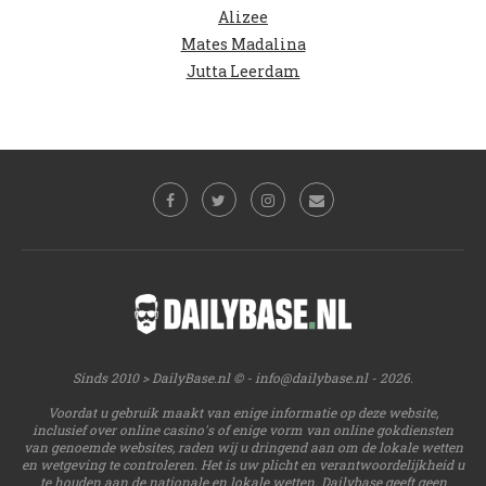
Alizee
Mates Madalina
Jutta Leerdam
Sinds 2010 > DailyBase.nl © -
info@dailybase.nl
- 2026.
Voordat u gebruik maakt van enige informatie op deze website,
inclusief over online casino's of enige vorm van online gokdiensten
van genoemde websites, raden wij u dringend aan om de lokale wetten
en wetgeving te controleren. Het is uw plicht en verantwoordelijkheid u
te houden aan de nationale en lokale wetten. Dailybase geeft geen