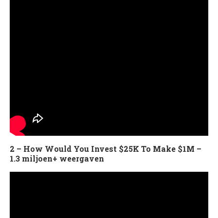
2 – How Would You Invest $25K To Make $1M –
1.3 miljoen+ weergaven