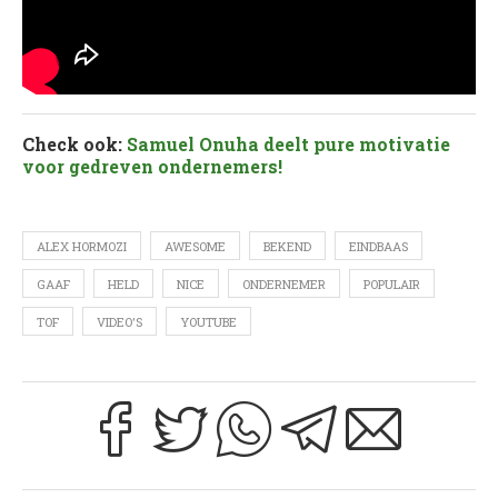
Check ook:
Samuel Onuha deelt pure motivatie
voor gedreven ondernemers!
ALEX HORMOZI
AWESOME
BEKEND
EINDBAAS
GAAF
HELD
NICE
ONDERNEMER
POPULAIR
TOF
VIDEO'S
YOUTUBE