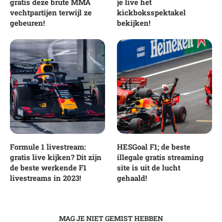
gratis deze brute MMA
je live het
vechtpartijen terwijl ze
kickboksspektakel
gebeuren!
bekijken!
Formule 1 livestream:
HESGoal F1; de beste
gratis live kijken? Dit zijn
illegale gratis streaming
de beste werkende F1
site is uit de lucht
livestreams in 2023!
gehaald!
MAG JE NIET GEMIST HEBBEN