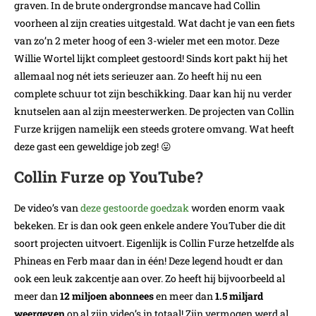
graven. In de brute ondergrondse mancave had Collin
voorheen al zijn creaties uitgestald. Wat dacht je van een fiets
van zo’n 2 meter hoog of een 3-wieler met een motor. Deze
Willie Wortel lijkt compleet gestoord! Sinds kort pakt hij het
allemaal nog nét iets serieuzer aan. Zo heeft hij nu een
complete schuur tot zijn beschikking. Daar kan hij nu verder
knutselen aan al zijn meesterwerken. De projecten van Collin
Furze krijgen namelijk een steeds grotere omvang. Wat heeft
deze gast een geweldige job zeg! 😛
Collin Furze op YouTube?
De video’s van
deze gestoorde goedzak
worden enorm vaak
bekeken. Er is dan ook geen enkele andere YouTuber die dit
soort projecten uitvoert. Eigenlijk is Collin Furze hetzelfde als
Phineas en Ferb maar dan in één! Deze legend houdt er dan
ook een leuk zakcentje aan over. Zo heeft hij bijvoorbeeld al
meer dan
12 miljoen abonnees
en meer dan
1.5 miljard
weergeven
op al zijn video’s in totaal! Zijn vermogen werd al