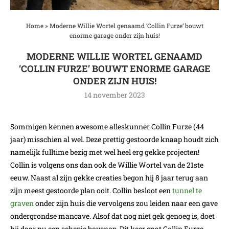
Home
»
Moderne Willie Wortel genaamd ‘Collin Furze’ bouwt
enorme garage onder zijn huis!
MODERNE WILLIE WORTEL GENAAMD
‘COLLIN FURZE’ BOUWT ENORME GARAGE
ONDER ZIJN HUIS!
14 november 2023
Sommigen kennen awesome alleskunner Collin Furze (44
jaar) misschien al wel. Deze prettig gestoorde knaap houdt zich
namelijk fulltime bezig met wel heel erg gekke projecten!
Collin is volgens ons dan ook de Willie Wortel van de 21ste
eeuw. Naast al zijn gekke creaties begon hij 8 jaar terug aan
zijn meest gestoorde plan ooit. Collin besloot een
tunnel te
graven
onder zijn huis die vervolgens zou leiden naar een gave
ondergrondse mancave. Alsof dat nog niet gek genoeg is, doet
hij daar nu een schepje bovenop. Dit keer gaat Collin Furze