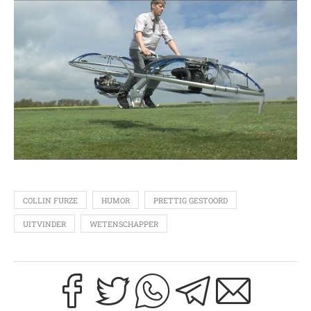
COLLIN FURZE
HUMOR
PRETTIG GESTOORD
UITVINDER
WETENSCHAPPER