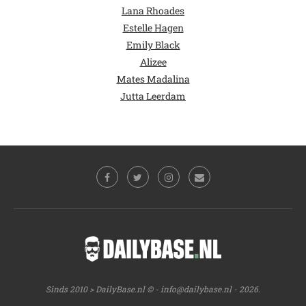
Lana Rhoades
Estelle Hagen
Emily Black
Alizee
Mates Madalina
Jutta Leerdam
Sinds 2010 > DailyBase.nl © -
info@dailybase.nl
- 2026.