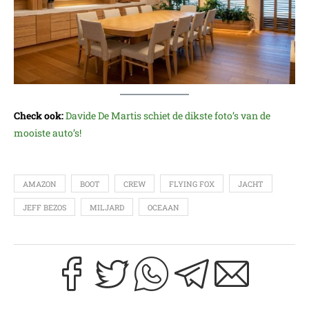
Check ook:
Davide De Martis schiet de dikste foto’s van de
mooiste auto’s!
AMAZON
BOOT
CREW
FLYING FOX
JACHT
JEFF BEZOS
MILJARD
OCEAAN