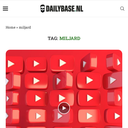
Home
»
miljard
TAG:
MILJARD