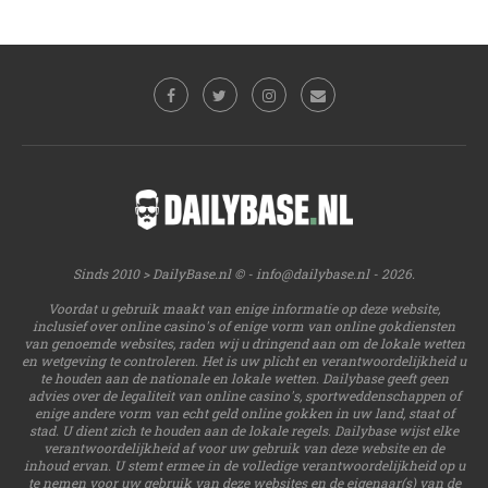
Sinds 2010 > DailyBase.nl © -
info@dailybase.nl
- 2026.
Voordat u gebruik maakt van enige informatie op deze website,
inclusief over online casino's of enige vorm van online gokdiensten
van genoemde websites, raden wij u dringend aan om de lokale wetten
en wetgeving te controleren. Het is uw plicht en verantwoordelijkheid u
te houden aan de nationale en lokale wetten. Dailybase geeft geen
advies over de legaliteit van online casino's, sportweddenschappen of
enige andere vorm van echt geld online gokken in uw land, staat of
stad. U dient zich te houden aan de lokale regels. Dailybase wijst elke
verantwoordelijkheid af voor uw gebruik van deze website en de
inhoud ervan. U stemt ermee in de volledige verantwoordelijkheid op u
te nemen voor uw gebruik van deze websites en de eigenaar(s) van de