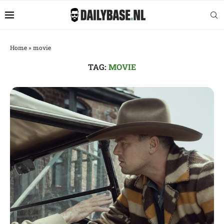
Home
»
movie
TAG:
MOVIE