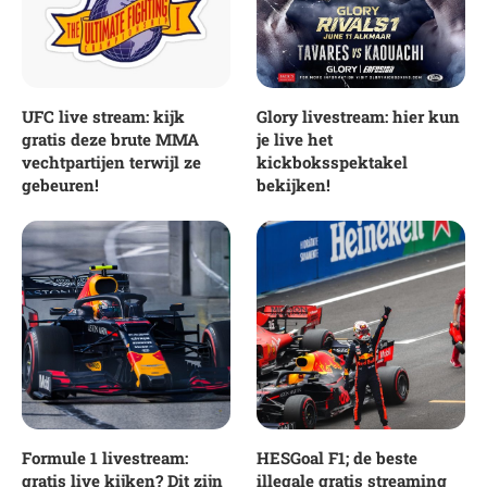
UFC live stream: kijk
Glory livestream: hier kun
gratis deze brute MMA
je live het
vechtpartijen terwijl ze
kickboksspektakel
gebeuren!
bekijken!
Formule 1 livestream:
HESGoal F1; de beste
gratis live kijken? Dit zijn
illegale gratis streaming