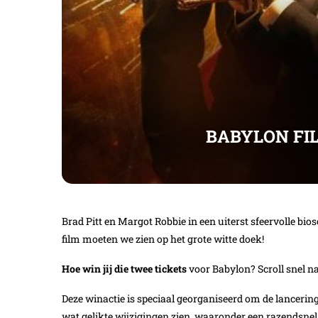
BABYLON FIL
Brad Pitt en Margot Robbie in een uiterst sfeervolle bios
film moeten we zien op het grote witte doek!
Hoe win jij die twee tickets
voor Babylon? Scroll snel n
Deze winactie is speciaal georganiseerd om de lancerin
wat gelikte wijzigingen zien, waaronder een razendsnel