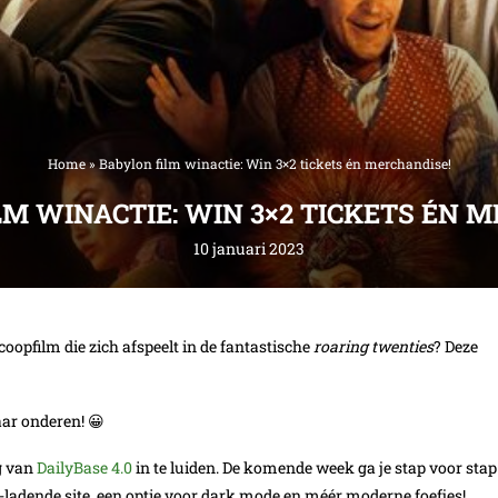
Home
»
Babylon film winactie: Win 3×2 tickets én merchandise!
M WINACTIE: WIN 3×2 TICKETS ÉN 
10 januari 2023
coopfilm die zich afspeelt in de fantastische
roaring twenties
? Deze
aar onderen! 😀
g van
DailyBase 4.0
in te luiden. De komende week ga je stap voor stap
-ladende site, een optie voor dark mode en méér moderne foefjes!