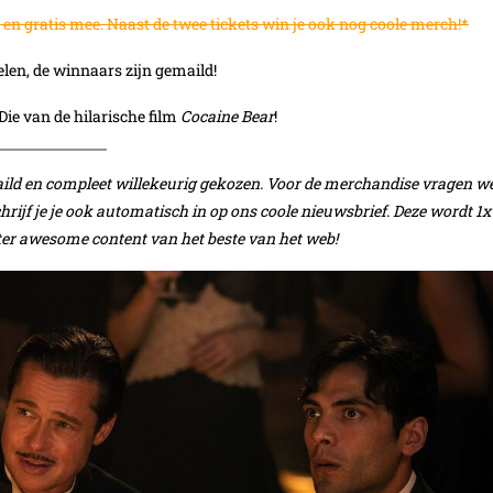
h en gratis mee. Naast de twee tickets win je ook nog coole merch!*
elen, de winnaars zijn gemaild!
ie van de hilarische film
Cocaine Bear
!
aild en compleet willekeurig gekozen. Voor de merchandise vragen w
rijf je je ook automatisch in op ons coole nieuwsbrief. Deze wordt 1x
ter awesome content van het beste van het web!