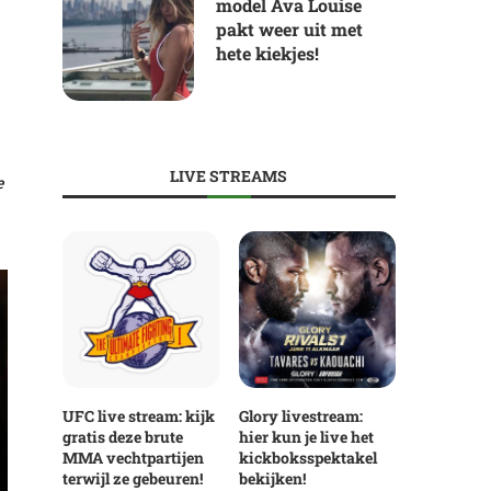
model Ava Louise
pakt weer uit met
hete kiekjes!
LIVE STREAMS
e
UFC live stream: kijk
Glory livestream:
gratis deze brute
hier kun je live het
MMA vechtpartijen
kickboksspektakel
terwijl ze gebeuren!
bekijken!