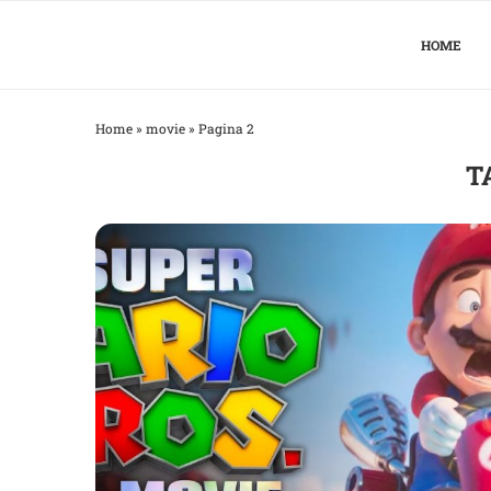
HOME
Home
»
movie
»
Pagina 2
T