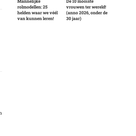
Mannelijke
De 10 mooiste
rolmodellen: 25
vrouwen ter wereld!
helden waar we véél
(anno 2026, onder de
van kunnen leren!
30 jaar)
n