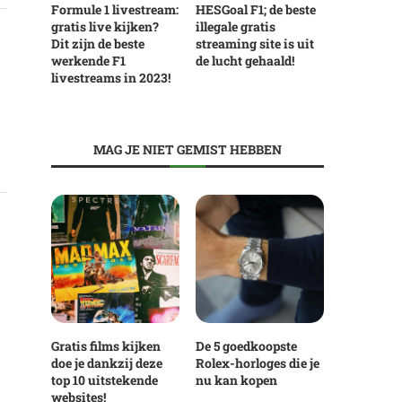
Formule 1 livestream:
HESGoal F1; de beste
gratis live kijken?
illegale gratis
Dit zijn de beste
streaming site is uit
werkende F1
de lucht gehaald!
livestreams in 2023!
MAG JE NIET GEMIST HEBBEN
Gratis films kijken
De 5 goedkoopste
doe je dankzij deze
Rolex-horloges die je
top 10 uitstekende
nu kan kopen
websites!