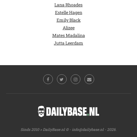
Lana Rhoades
Estelle Hagen
Emily Black
Alizee
Mates Madalina
Jutta Leerdam
Sinds 2010 > DailyBase.nl © -
info@dailybase.nl
- 2026.