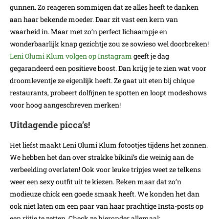
gunnen. Zo reageren sommigen dat ze alles heeft te danken
aan haar bekende moeder. Daar zit vast een kern van
waarheid in. Maar met zo’n perfect lichaampje en
wonderbaarlijk knap gezichtje zou ze sowieso wel doorbreken!
Leni Olumi Klum volgen op Instagram
geeft je dag
gegarandeerd een positieve boost. Dan krijg je te zien wat voor
droomleventje ze eigenlijk heeft. Ze gaat uit eten bij chique
restaurants, probeert dolfijnen te spotten en loopt modeshows
voor hoog aangeschreven merken!
Uitdagende picca’s!
Het liefst maakt Leni Olumi Klum fotootjes tijdens het zonnen.
We hebben het dan over strakke bikini’s die weinig aan de
verbeelding overlaten! Ook voor leuke tripjes weet ze telkens
weer een sexy outfit uit te kiezen. Reken maar dat zo’n
modieuze chick een goede smaak heeft. We konden het dan
ook niet laten om een paar van haar prachtige Insta-posts op
een rijtje te zetten. Check ze hieronder allemaal: