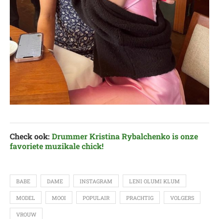
Check ook:
Drummer Kristina Rybalchenko is onze
favoriete muzikale chick!
BABE
DAME
INSTAGRAM
LENI OLUMI KLUM
MODEL
MOOI
POPULAIR
PRACHTIG
VOLGERS
VROUW