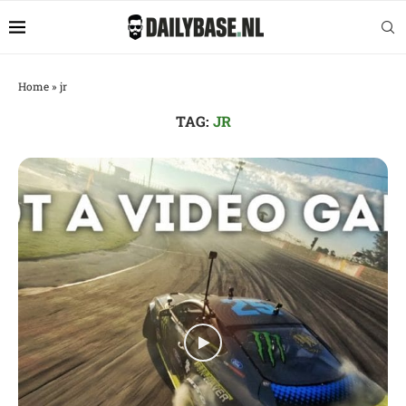
Home
»
jr
TAG:
JR