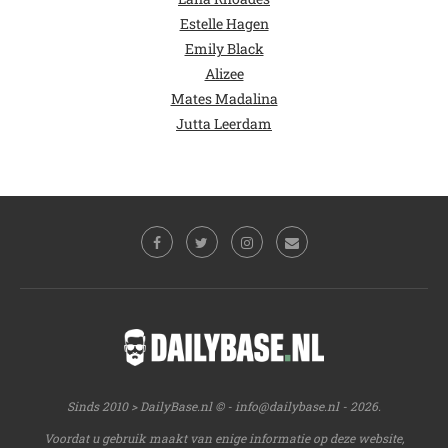
Estelle Hagen
Emily Black
Alizee
Mates Madalina
Jutta Leerdam
Sinds 2010 > DailyBase.nl © -
info@dailybase.nl
- 2026.
Voordat u gebruik maakt van enige informatie op deze website,