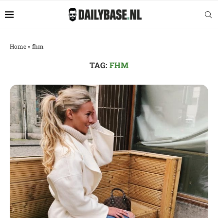
Home
»
fhm
TAG:
FHM