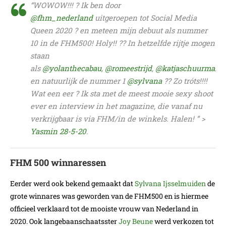
“WOWOW!!! ? Ik ben door
@fhm_nederland
uitgeroepen tot Social Media
Queen 2020 ? en meteen mijn debuut als nummer
10 in de FHM500! Holy!! ?? In hetzelfde rijtje mogen
staan
als
@yolanthecabau
,
@romeestrijd
,
@katjaschuurman
en natuurlijk de nummer 1
@sylvana
?? Zo tróts!!!!
Wat een eer ? Ik sta met de meest mooie sexy shoot
ever en interview in het magazine, die vanaf nu
verkrijgbaar is via FHM/in de winkels. Halen! ” >
Yasmin 28-5-20
.
FHM 500 winnaressen
Eerder werd ook bekend gemaakt dat
Sylvana Ijsselmuiden
de
grote winnares was geworden van de FHM500 en is hiermee
officieel verklaard tot de mooiste vrouw van Nederland in
2020. Ook langebaanschaatsster
Joy Beune
werd verkozen tot