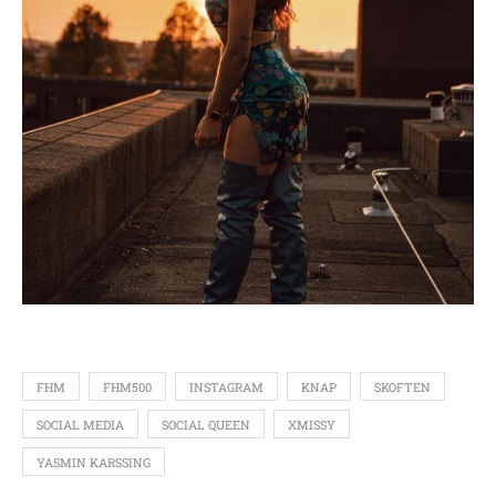
FHM
FHM500
INSTAGRAM
KNAP
SKOFTEN
SOCIAL MEDIA
SOCIAL QUEEN
XMISSY
YASMIN KARSSING