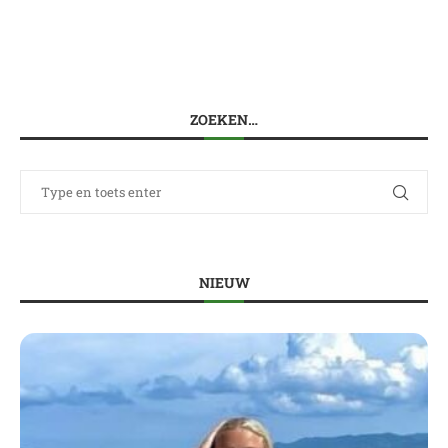
ZOEKEN…
NIEUW