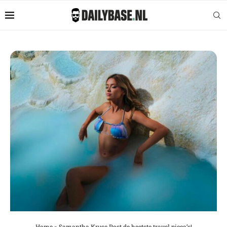
Home
»
Samantha Kruse Post de heetste travel picca’s!