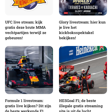
UFC live stream: kijk
Glory livestream: hier kun
gratis deze brute MMA
je live het
vechtpartijen terwijl ze
kickboksspektakel
gebeuren!
bekijken!
Formule 1 livestream:
HESGoal F1; de beste
gratis live kijken? Dit zijn
illegale gratis streaming
de beste werkende F1
site is uit de lucht