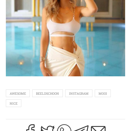
AWESOME
BEELDSCHOON
INSTAGRAM
MOOI
NICE