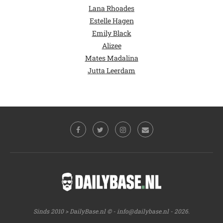
Lana Rhoades
Estelle Hagen
Emily Black
Alizee
Mates Madalina
Jutta Leerdam
Sinds 2010 > DailyBase.nl © -
info@dailybase.nl
- 2026.