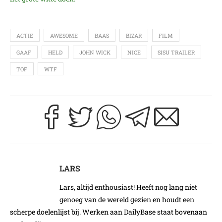
ACTIE
AWESOME
BAAS
BIZAR
FILM
GAAF
HELD
JOHN WICK
NICE
SISU TRAILER
TOF
WTF
LARS
Lars, altijd enthousiast! Heeft nog lang niet
genoeg van de wereld gezien en houdt een
scherpe doelenlijst bij. Werken aan DailyBase staat bovenaan