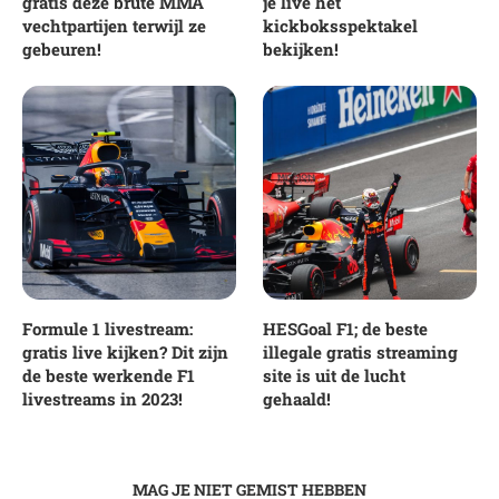
gratis deze brute MMA
je live het
vechtpartijen terwijl ze
kickboksspektakel
gebeuren!
bekijken!
Formule 1 livestream:
HESGoal F1; de beste
gratis live kijken? Dit zijn
illegale gratis streaming
de beste werkende F1
site is uit de lucht
livestreams in 2023!
gehaald!
MAG JE NIET GEMIST HEBBEN