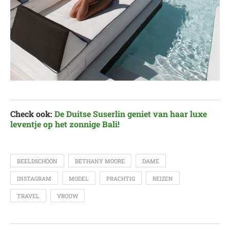
Check ook:
De Duitse Suserlin geniet van haar luxe
leventje op het zonnige Bali!
BEELDSCHOON
BETHANY MOORE
DAME
INSTAGRAM
MODEL
PRACHTIG
REIZEN
TRAVEL
VROUW