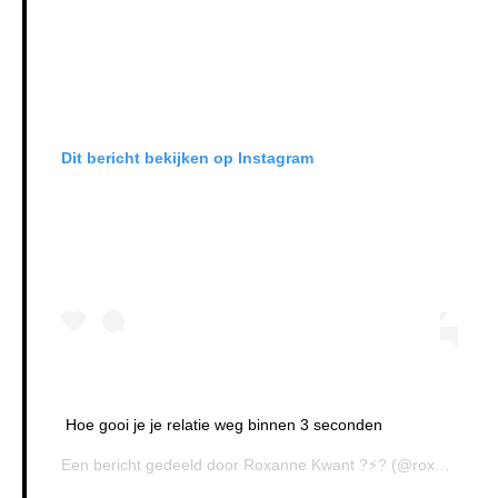
Dit bericht bekijken op Instagram
Hoe gooi je je relatie weg binnen 3 seconden
Een bericht gedeeld door
Roxanne Kwant ?⚡️?
(@roxannekwant) op