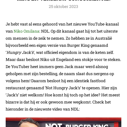
25 oktober 2023
Je hebt vast al eens gehoord van het nieuwe YouTube-kanaal
van
Niko Omilana
: NDL. Op dit kanaal gaat hij tot het uiterste
om mensen in de zeik te nemen. Zo hebben ze in Australië
bijvoorbeeld een eigen versie van Burger King genaamd
‘
Hungry Jack’s
‘, wat officieel eigendom is van de keten zelf.
Maar daar besloot Niko uit Engeland een stokje voor te steken.
De YouTuber heet immers geen Jack maar werd alsnog
geholpen met zijn bestelling, de naam slaat dus nergens op
volgens hem! Daarom besloot hij een identiek fastfood
restaurant genaamd ‘Not Hungry Jack’s’ te openen. Hier zijn
‘Jack’s’ niet welkom! Hoe komt hij toch op het idee? Het meest
bizarre is dat hij er ook gewoon mee wegkomt. Check het
hieronder in de nieuwste video van NDL: