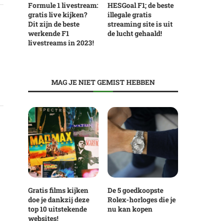
Formule 1 livestream:
HESGoal F1; de beste
gratis live kijken?
illegale gratis
Dit zijn de beste
streaming site is uit
werkende F1
de lucht gehaald!
livestreams in 2023!
MAG JE NIET GEMIST HEBBEN
Gratis films kijken
De 5 goedkoopste
doe je dankzij deze
Rolex-horloges die je
top 10 uitstekende
nu kan kopen
websites!