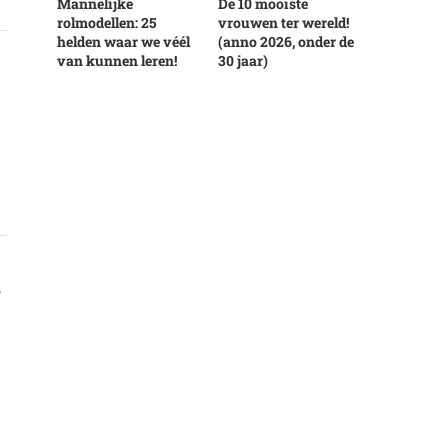
Mannelijke
De 10 mooiste
rolmodellen: 25
vrouwen ter wereld!
helden waar we véél
(anno 2026, onder de
van kunnen leren!
30 jaar)
s