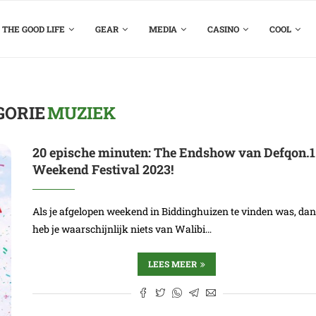
THE GOOD LIFE
GEAR
MEDIA
CASINO
COOL
GORIE
MUZIEK
20 epische minuten: The Endshow van Defqon.1
Weekend Festival 2023!
Als je afgelopen weekend in Biddinghuizen te vinden was, da
heb je waarschijnlijk niets van Walibi…
LEES MEER