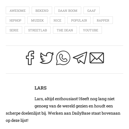
AWESOME
BEKEND
DAAN BOOM
GAAF
HIPHOP
MUZIEK
NICE
POPULAIR
RAPPER
SERIE
STREETLAB
THE DEAN
YOUTUBE
LARS
Lars, altijd enthousiast! Heeft nog lang niet
genoeg van de wereld gezien en houdt een
scherpe doelenlijst bij. Werken aan DailyBase staat bovenaan
op deze lijst!