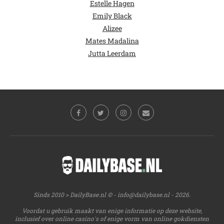
Estelle Hagen
Emily Black
Alizee
Mates Madalina
Jutta Leerdam
Sinds 2010 > DailyBase.nl © -
info@dailybase.nl
- 2026.
Voordat u gebruik maakt van enige informatie op deze website,
inclusief over online casino's of enige vorm van online gokdiensten