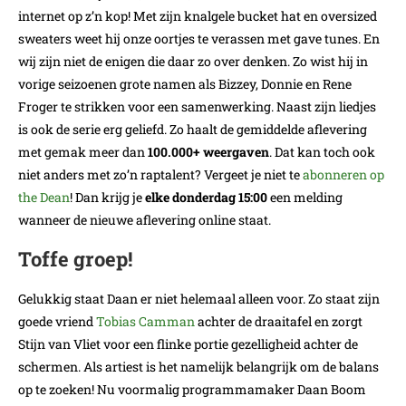
internet op z’n kop! Met zijn knalgele bucket hat en oversized
sweaters weet hij onze oortjes te verassen met gave tunes. En
wij zijn niet de enigen die daar zo over denken. Zo wist hij in
vorige seizoenen grote namen als Bizzey, Donnie en Rene
Froger te strikken voor een samenwerking. Naast zijn liedjes
is ook de serie erg geliefd. Zo haalt de gemiddelde aflevering
met gemak meer dan
100.000+ weergaven
. Dat kan toch ook
niet anders met zo’n raptalent? Vergeet je niet te
abonneren op
the Dean
! Dan krijg je
elke donderdag 15:00
een melding
wanneer de nieuwe aflevering online staat.
Toffe groep!
Gelukkig staat Daan er niet helemaal alleen voor. Zo staat zijn
goede vriend
Tobias Camman
achter de draaitafel en zorgt
Stijn van Vliet voor een flinke portie gezelligheid achter de
schermen. Als artiest is het namelijk belangrijk om de balans
op te zoeken! Nu voormalig programmamaker Daan Boom