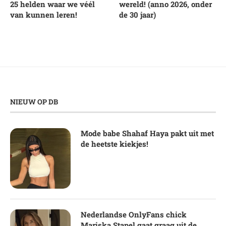
25 helden waar we véél
wereld! (anno 2026, onder
van kunnen leren!
de 30 jaar)
NIEUW OP DB
Mode babe Shahaf Haya pakt uit met
de heetste kiekjes!
Nederlandse OnlyFans chick
Mariska Stapel gaat graag uit de