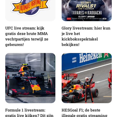
UFC live stream: kijk
Glory livestream: hier kun
gratis deze brute MMA
je live het
vechtpartijen terwijl ze
kickboksspektakel
gebeuren!
bekijken!
Formule 1 livestream:
HESGoal F1; de beste
gratis live kijken? Dit zijn
illegale gratis streaming