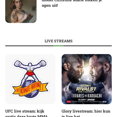
ogen uit!
LIVE STREAMS
UFC live stream: kijk
Glory livestream: hier kun
gratis deze brute MMA
je live het