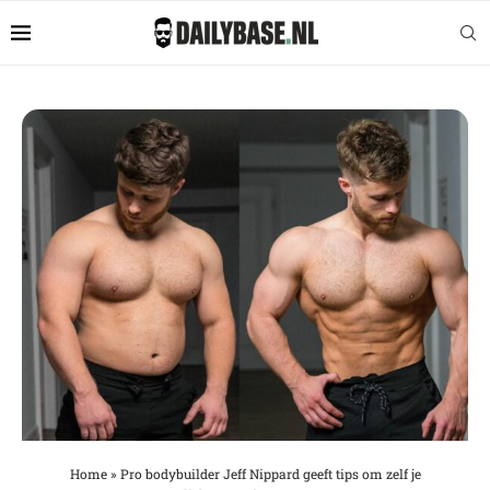
Home
»
Pro bodybuilder Jeff Nippard geeft tips om zelf je