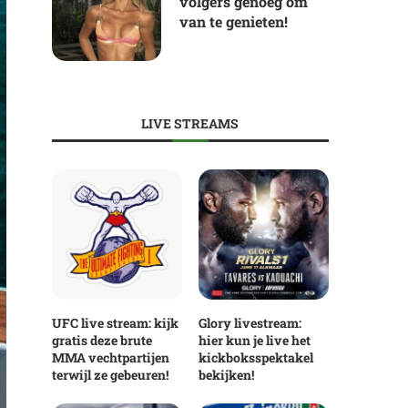
volgers genoeg om
van te genieten!
LIVE STREAMS
UFC live stream: kijk
Glory livestream:
gratis deze brute
hier kun je live het
MMA vechtpartijen
kickboksspektakel
terwijl ze gebeuren!
bekijken!