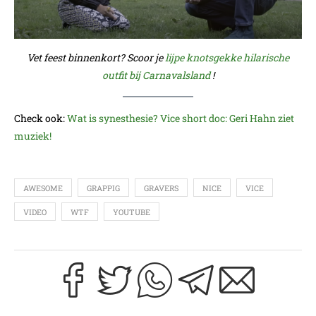
Vet feest binnenkort? Scoor je
lijpe knotsgekke hilarische
outfit bij Carnavalsland
!
Check ook:
Wat is synesthesie? Vice short doc: Geri Hahn ziet
muziek!
AWESOME
GRAPPIG
GRAVERS
NICE
VICE
VIDEO
WTF
YOUTUBE