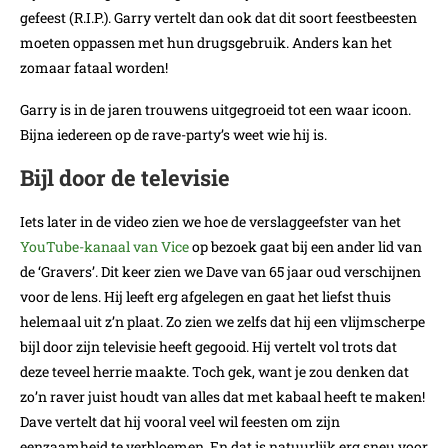
gefeest (R.I.P.). Garry vertelt dan ook dat dit soort feestbeesten
moeten oppassen met hun drugsgebruik. Anders kan het
zomaar fataal worden!
Garry is in de jaren trouwens uitgegroeid tot een waar icoon.
Bijna iedereen op de rave-party’s weet wie hij is.
Bijl door de televisie
Iets later in de video zien we hoe de verslaggeefster van het
YouTube-kanaal van Vice
op bezoek gaat bij een ander lid van
de ‘Gravers’. Dit keer zien we Dave van 65 jaar oud verschijnen
voor de lens. Hij leeft erg afgelegen en gaat het liefst thuis
helemaal uit z’n plaat. Zo zien we zelfs dat hij een vlijmscherpe
bijl door zijn televisie heeft gegooid. Hij vertelt vol trots dat
deze teveel herrie maakte. Toch gek, want je zou denken dat
zo’n raver juist houdt van alles dat met kabaal heeft te maken!
Dave vertelt dat hij vooral veel wil feesten om zijn
eenzaamheid te verbloemen. En dat is natuurlijk erg sneu voor