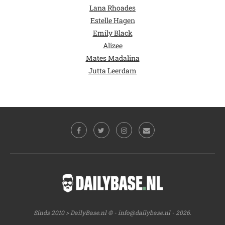
Lana Rhoades
Estelle Hagen
Emily Black
Alizee
Mates Madalina
Jutta Leerdam
Sinds 2010 > DailyBase.nl © -
info@dailybase.nl
- 2026.