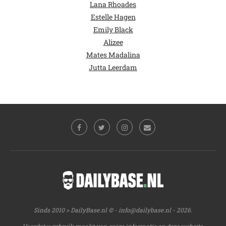
Lana Rhoades
Estelle Hagen
Emily Black
Alizee
Mates Madalina
Jutta Leerdam
Sinds 2010 > DailyBase.nl © -
info@dailybase.nl
- 2026.