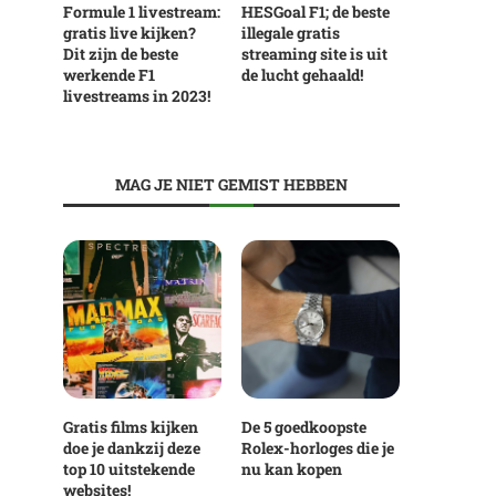
Formule 1 livestream:
HESGoal F1; de beste
gratis live kijken?
illegale gratis
Dit zijn de beste
streaming site is uit
werkende F1
de lucht gehaald!
livestreams in 2023!
MAG JE NIET GEMIST HEBBEN
Gratis films kijken
De 5 goedkoopste
doe je dankzij deze
Rolex-horloges die je
top 10 uitstekende
nu kan kopen
websites!