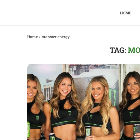
HOME
Home
»
monster energy
TAG:
MO