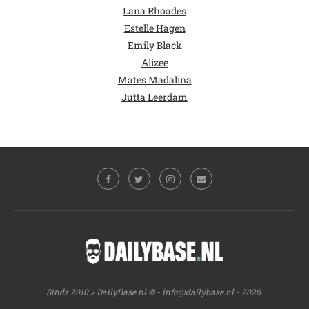
Lana Rhoades
Estelle Hagen
Emily Black
Alizee
Mates Madalina
Jutta Leerdam
Sinds 2010 > DailyBase.nl © -
info@dailybase.nl
- 2026.