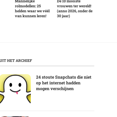
Mannelijke
De 10 mooiste
rolmodellen: 25
vrouwen ter wereld!
helden waar we véél
(anno 2026, onder de
van kunnen leren!
30 jaar)
UIT HET ARCHIEF
24 stoute Snapchats die niet
op het internet hadden
mogen verschijnen