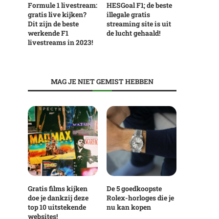
Formule 1 livestream:
HESGoal F1; de beste
gratis live kijken?
illegale gratis
Dit zijn de beste
streaming site is uit
werkende F1
de lucht gehaald!
livestreams in 2023!
MAG JE NIET GEMIST HEBBEN
Gratis films kijken
De 5 goedkoopste
doe je dankzij deze
Rolex-horloges die je
top 10 uitstekende
nu kan kopen
websites!