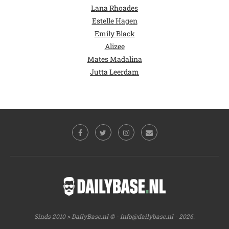
Lana Rhoades
Estelle Hagen
Emily Black
Alizee
Mates Madalina
Jutta Leerdam
Sinds 2010 > DailyBase.nl © -
info@dailybase.nl
- 2026.