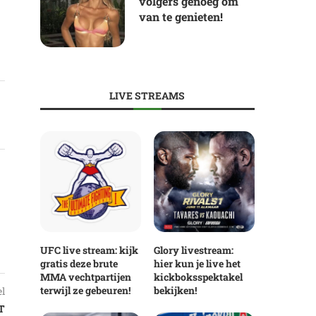
volgers genoeg om
van te genieten!
LIVE STREAMS
UFC live stream: kijk
Glory livestream:
gratis deze brute
hier kun je live het
MMA vechtpartijen
kickboksspektakel
terwijl ze gebeuren!
bekijken!
el
T