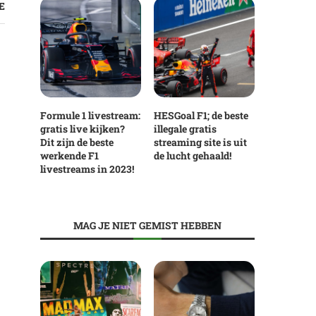
E
Formule 1 livestream:
HESGoal F1; de beste
gratis live kijken?
illegale gratis
Dit zijn de beste
streaming site is uit
werkende F1
de lucht gehaald!
livestreams in 2023!
MAG JE NIET GEMIST HEBBEN