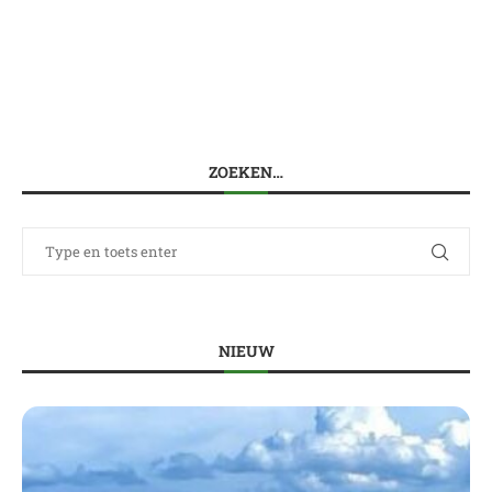
ZOEKEN…
NIEUW