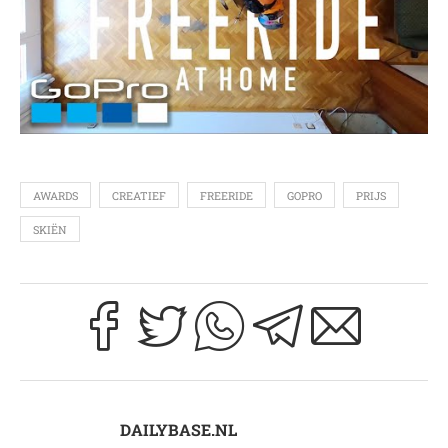
AWARDS
CREATIEF
FREERIDE
GOPRO
PRIJS
SKIËN
DAILYBASE.NL