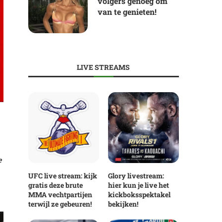
volgers genoeg om
van te genieten!
LIVE STREAMS
e
UFC live stream: kijk
Glory livestream:
gratis deze brute
hier kun je live het
MMA vechtpartijen
kickboksspektakel
terwijl ze gebeuren!
bekijken!