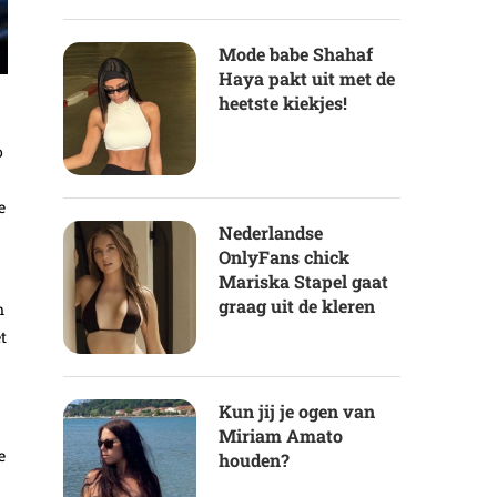
Mode babe Shahaf
Haya pakt uit met de
heetste kiekjes!
o
e
Nederlandse
OnlyFans chick
Mariska Stapel gaat
graag uit de kleren
n
t
Kun jij je ogen van
Miriam Amato
e
houden?