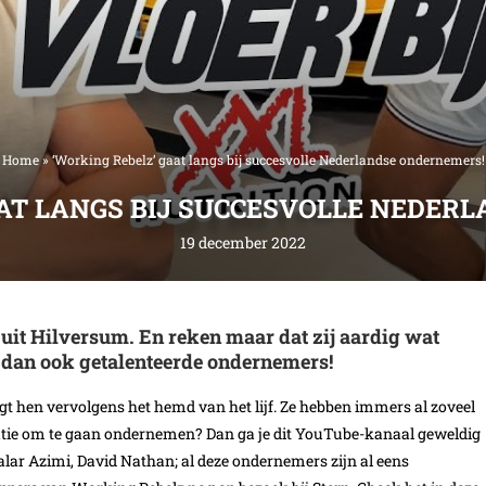
Home
»
‘Working Rebelz’ gaat langs bij succesvolle Nederlandse ondernemers!
AAT LANGS BIJ SUCCESVOLLE NEDER
19 december 2022
uit Hilversum. En reken maar dat zij aardig wat
 dan ook getalenteerde ondernemers!
gt hen vervolgens het hemd van het lijf. Ze hebben immers al zoveel
iratie om te gaan ondernemen? Dan ga je dit YouTube-kanaal geweldig
alar Azimi, David Nathan; al deze ondernemers zijn al eens