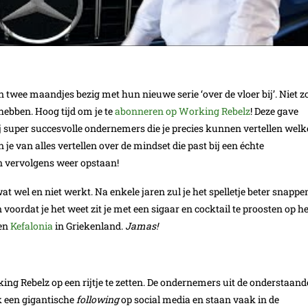
twee maandjes bezig met hun nieuwe serie ‘over de vloer bij’. Niet z
hebben. Hoog tijd om je te
abonneren op Working Rebelz
! Deze gave
ij super succesvolle ondernemers die je precies kunnen vertellen welk
e van alles vertellen over de mindset die past bij een échte
 vervolgens weer opstaan!
wat wel en niet werkt. Na enkele jaren zul je het spelletje beter snappe
 voordat je het weet zit je met een sigaar en cocktail te proosten op he
en
Kefalonia
in Griekenland.
Jamas!
ing Rebelz op een rijtje te zetten. De ondernemers uit de onderstaand
k een gigantische
following
op social media en staan vaak in de