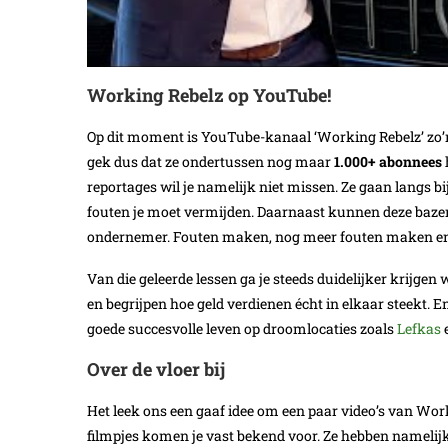
Working Rebelz op YouTube!
Op dit moment is YouTube-kanaal ‘Working Rebelz’ zo’n 
gek dus dat ze ondertussen nog maar
1.000+ abonnees
reportages wil je namelijk niet missen. Ze gaan langs b
fouten je moet vermijden. Daarnaast kunnen deze bazen j
ondernemer. Fouten maken, nog meer fouten maken en
Van die geleerde lessen ga je steeds duidelijker krijgen 
en begrijpen hoe geld verdienen écht in elkaar steekt. En
goede succesvolle leven op droomlocaties zoals
Lefkas
Over de vloer bij
Het leek ons een gaaf idee om een paar video’s van Work
filmpjes komen je vast bekend voor. Ze hebben namelij