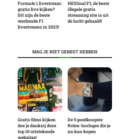
Formule 1 livestream:
HESGoal F1; de beste
gratis live kijken?
illegale gratis
Dit zijn de beste
streaming site is uit
werkende F1
de lucht gehaald!
livestreams in 2023!
MAG JE NIET GEMIST HEBBEN
Gratis films kijken
De 5 goedkoopste
doe je dankzij deze
Rolex-horloges die je
top 10 uitstekende
nu kan kopen
websites!