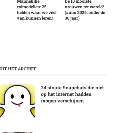
Mannelijke
De 10 mooiste
rolmodellen: 25
vrouwen ter wereld!
helden waar we véél
(anno 2026, onder de
van kunnen leren!
30 jaar)
UIT HET ARCHIEF
24 stoute Snapchats die niet
op het internet hadden
mogen verschijnen