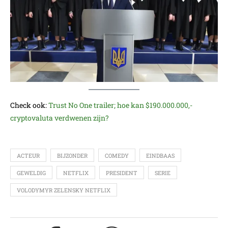
Check ook:
Trust No One trailer; hoe kan $190.000.000,-
cryptovaluta verdwenen zijn?
ACTEUR
BIJZONDER
COMEDY
EINDBAAS
GEWELDIG
NETFLIX
PRESIDENT
SERIE
VOLODYMYR ZELENSKY NETFLIX