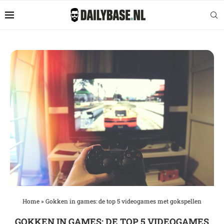
Home
»
Gokken in games: de top 5 videogames met gokspellen
GOKKEN IN GAMES: DE TOP 5 VIDEOGAMES