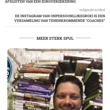
AFSLUITEN VAN EEN ZORGVERZEKERING
volgende artikel
DE INSTAGRAM VAN ONPERSOONLIJKEGROEI IS EEN
VERZAMELING VAN TENENKROMMENDE “COACHES”
MEER STERK SPUL