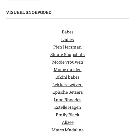
VISUEEL SNOEPGOED
Babes
Ladies
Pien Hersman
Stoute Snapchats
Mooie vrouwen
Mooie meiden
Bikini babes
Lekkere wijven
Epische Jetsers
Lana Rhoades
Estelle Hagen
Emily Black
Alizee
Mates Madalina