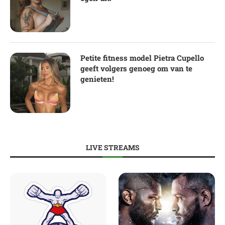
Petite fitness model Pietra Cupello
geeft volgers genoeg om van te
genieten!
LIVE STREAMS