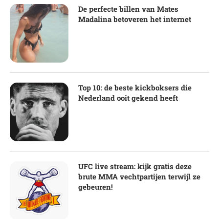
De perfecte billen van Mates
Madalina betoveren het internet
Top 10: de beste kickboksers die
Nederland ooit gekend heeft
UFC live stream: kijk gratis deze
brute MMA vechtpartijen terwijl ze
gebeuren!