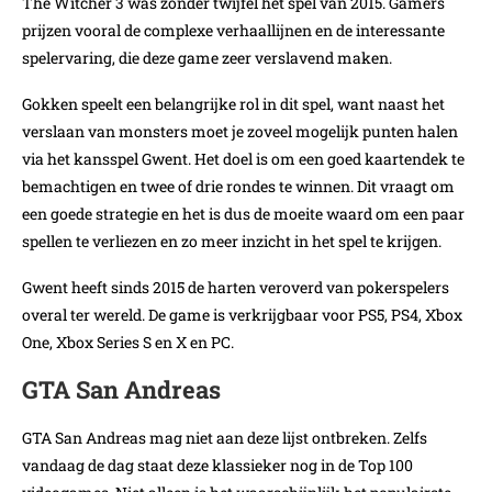
The Witcher 3 was zonder twijfel hét spel van 2015. Gamers
prijzen vooral de complexe verhaallijnen en de interessante
spelervaring, die deze game zeer verslavend maken.
Gokken speelt een belangrijke rol in dit spel, want naast het
verslaan van monsters moet je zoveel mogelijk punten halen
via het kansspel Gwent. Het doel is om een goed kaartendek te
bemachtigen en twee of drie rondes te winnen. Dit vraagt om
een goede strategie en het is dus de moeite waard om een paar
spellen te verliezen en zo meer inzicht in het spel te krijgen.
Gwent heeft sinds 2015 de harten veroverd van pokerspelers
overal ter wereld. De game is verkrijgbaar voor PS5, PS4, Xbox
One, Xbox Series S en X en PC.
GTA San Andreas
GTA San Andreas mag niet aan deze lijst ontbreken. Zelfs
vandaag de dag staat deze klassieker nog in de Top 100