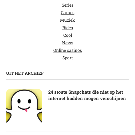
Series
Games
Muziek
Rides
Cool
News
Online casinos
Sport
UIT HET ARCHIEF
24 stoute Snapchats die niet op het
internet hadden mogen verschijnen