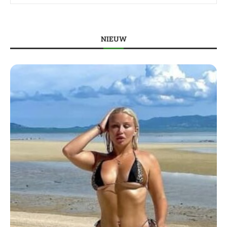
NIEUW