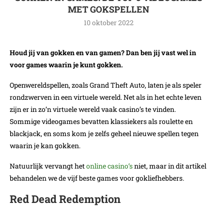
MET GOKSPELLEN
10 oktober 2022
Houd jij van gokken en van gamen? Dan ben jij vast wel in
voor games waarin je kunt gokken.
Openwereldspellen, zoals Grand Theft Auto, laten je als speler
rondzwerven in een virtuele wereld. Net als in het echte leven
zijn er in zo’n virtuele wereld vaak casino’s te vinden.
Sommige videogames bevatten klassiekers als roulette en
blackjack, en soms kom je zelfs geheel nieuwe spellen tegen
waarin je kan gokken.
Natuurlijk vervangt het
online casino’s
niet, maar in dit artikel
behandelen we de vijf beste games voor gokliefhebbers.
Red Dead Redemption