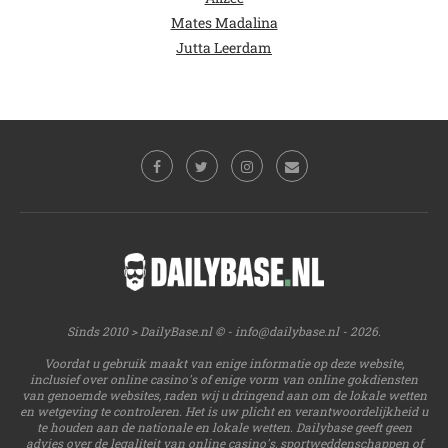
Mates Madalina
Jutta Leerdam
Sinds 2010 > DailyBase.nl © -
info@dailybase.nl
- 2026.
Voordat u gebruik maakt van enige informatie op deze website,
inclusief over online casino's of enige vorm van online gokdiensten
van genoemde websites, raden wij u dringend aan om de lokale wetten
en wetgeving te controleren. Het is uw plicht en verantwoordelijkheid u
te houden aan de nationale en lokale wetten. Dailybase geeft geen
advies over de legaliteit van online casino's, sportweddenschappen of